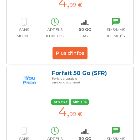
4
,
99 €
SANS
APPELS
50 GO
SMS/MMS
MOBILE
ILLIMITÉS
4G
ILLIMITÉS
Plus d'infos
Forfait 50 Go (SFR)
Forfait ajustable
sans engagement
prix fixe
Sim à 1€
4
,
99 €
SANS
APPELS
50 GO
SMS/MMS