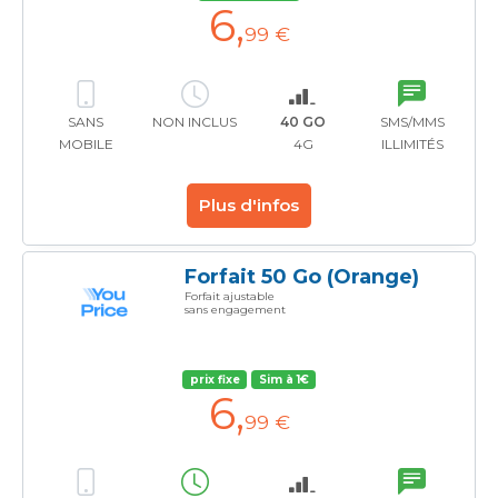
6
,
99 €
SANS
NON INCLUS
40 GO
SMS/MMS
MOBILE
4G
ILLIMITÉS
Plus d'infos
Forfait 50 Go (Orange)
Forfait ajustable
sans engagement
prix fixe
Sim à 1€
6
,
99 €