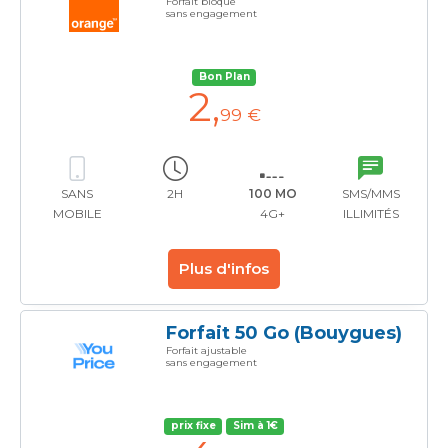
Forfait bloqué
sans engagement
Bon Plan
2
,
99 €
SANS
2H
100 MO
SMS/MMS
MOBILE
4G+
ILLIMITÉS
Plus d'infos
Forfait 50 Go (Bouygues)
Forfait ajustable
sans engagement
prix fixe
Sim à 1€