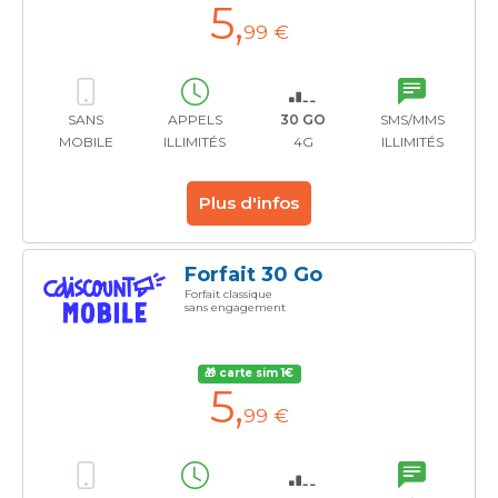
5
,
99 €
SANS
APPELS
30 GO
SMS/MMS
MOBILE
ILLIMITÉS
4G
ILLIMITÉS
Plus d'infos
Forfait 30 Go
Forfait classique
sans engagement
🎁 carte sim 1€
5
,
99 €