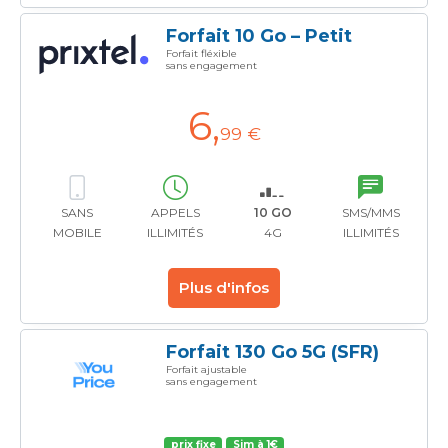
Forfait 10 Go – Petit
Forfait fléxible
sans engagement
6
,
99 €
SANS
APPELS
10 GO
SMS/MMS
MOBILE
ILLIMITÉS
4G
ILLIMITÉS
Plus d'infos
Forfait 130 Go 5G (SFR)
Forfait ajustable
sans engagement
prix fixe
Sim à 1€