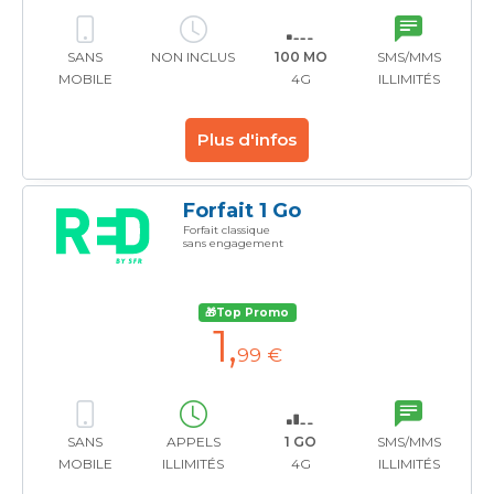
SANS
NON INCLUS
100 MO
SMS/MMS
MOBILE
4G
ILLIMITÉS
Plus d'infos
Forfait 1 Go
Forfait classique
sans engagement
🎁Top Promo
1
,
99 €
SANS
APPELS
1 GO
SMS/MMS
MOBILE
ILLIMITÉS
4G
ILLIMITÉS