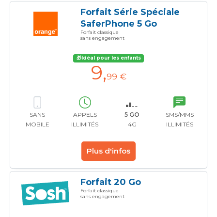
Forfait Série Spéciale
SaferPhone 5 Go
Forfait classique
sans engagement
🎁Idéal pour les enfants
9
,
99 €
SANS
APPELS
5 GO
SMS/MMS
MOBILE
ILLIMITÉS
4G
ILLIMITÉS
Plus d'infos
Forfait 20 Go
Forfait classique
sans engagement