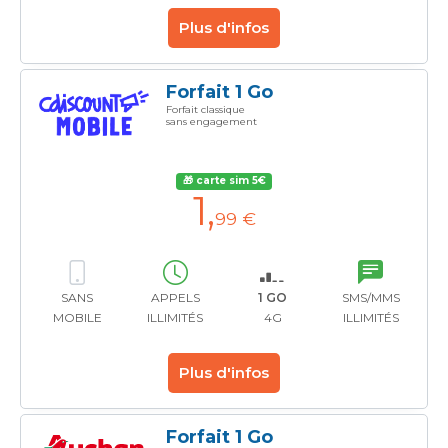
Plus d'infos
Forfait 1 Go
Forfait classique
sans engagement
🎁 carte sim 5€
1
,
99 €
SANS
APPELS
1 GO
SMS/MMS
MOBILE
ILLIMITÉS
4G
ILLIMITÉS
Plus d'infos
Forfait 1 Go