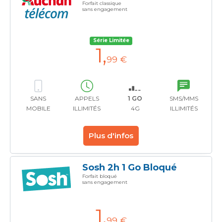
Forfait classique
sans engagement
Série Limitée
1
,
99 €
SANS
APPELS
1 GO
SMS/MMS
MOBILE
ILLIMITÉS
4G
ILLIMITÉS
Plus d'infos
Sosh 2h 1 Go Bloqué
Forfait bloqué
sans engagement
1
,
99 €