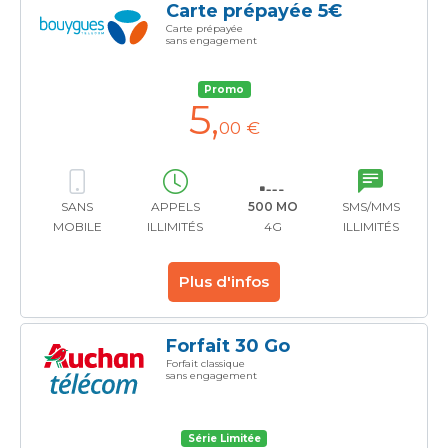
Carte prépayée 5€
Carte prépayée
sans engagement
Promo
5
,
00 €
SANS
APPELS
500 MO
SMS/MMS
MOBILE
ILLIMITÉS
4G
ILLIMITÉS
Plus d'infos
Forfait 30 Go
Forfait classique
sans engagement
Série Limitée