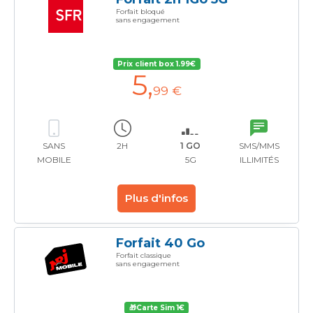
Forfait bloqué
sans engagement
Prix client box 1.99€
5
,
99 €
SANS
2H
1 GO
SMS/MMS
MOBILE
5G
ILLIMITÉS
Plus d'infos
Forfait 40 Go
Forfait classique
sans engagement
🎁Carte Sim 1€