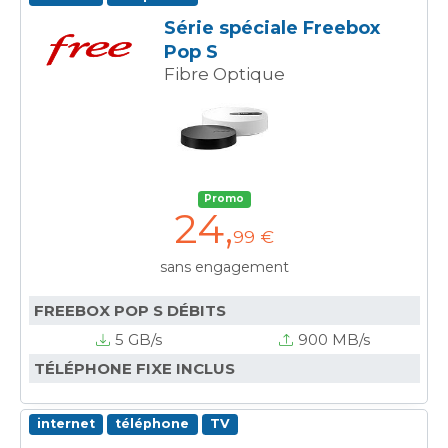
Série spéciale Freebox
Pop S
Fibre Optique
Promo
24
,
99 €
sans engagement
FREEBOX POP S DÉBITS
5 GB/s
900 MB/s
TÉLÉPHONE FIXE INCLUS
internet
téléphone
TV