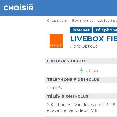
Choisir.com
Box Internet
Les fournis
internet
téléphon
LIVEBOX FI
Fibre Optique
LIVEBOX S DÉBITS
2 GB/s
TÉLÉPHONE FIXE INCLUS
Illimités
TÉLÉVISION INCLUS
200 chaînes TV incluses dont RTL9,
et avec le Décodeur TV 6