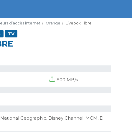
seurs d’accès internet
Orange
Livebox Fibre
e
TV
BRE
800 MB/s
 National Geographic, Disney Channel, MCM, E!