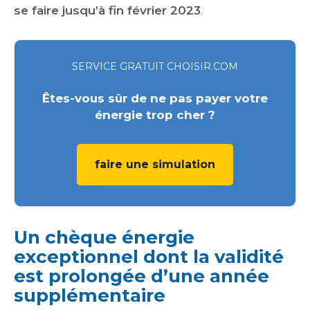
se faire jusqu’à fin février 2023
.
SERVICE GRATUIT CHOISIR.COM
Êtes-vous sûr de ne pas payer votre
énergie trop cher ?
faire une simulation
Un chèque énergie
exceptionnel dont la validité
est prolongée d’une année
supplémentaire