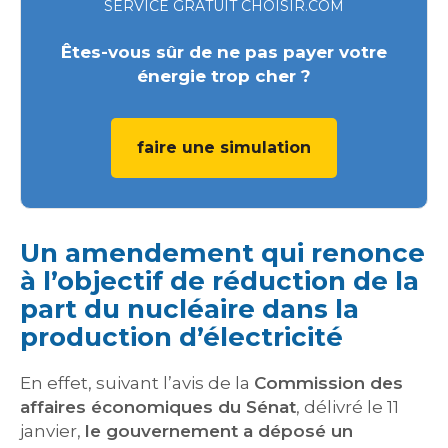
SERVICE GRATUIT CHOISIR.COM
Êtes-vous sûr de ne pas payer votre
énergie trop cher ?
faire une simulation
Un amendement qui renonce
à l’objectif de réduction de la
part du nucléaire dans la
production d’électricité
En effet, suivant l’avis de la
Commission des
affaires économiques du Sénat
, délivré le 11
janvier,
le gouvernement a déposé un