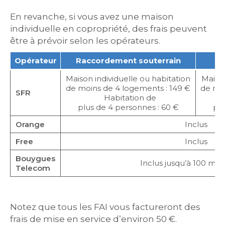
En revanche, si vous avez une maison
individuelle en copropriété, des frais peuvent
être à prévoir selon les opérateurs.
Opérateur
Raccordement souterrain
R
Maison individuelle ou habitation
Maison
de moins de 4 logements : 149 €
de moi
SFR
Habitation de
plus de 4 personnes : 60 €
plu
Orange
Inclus
Free
Inclus
Bouygues
Inclus jusqu’à 100 m d
Telecom
Notez que tous les FAI vous factureront des
frais de mise en service d’environ 50 €.