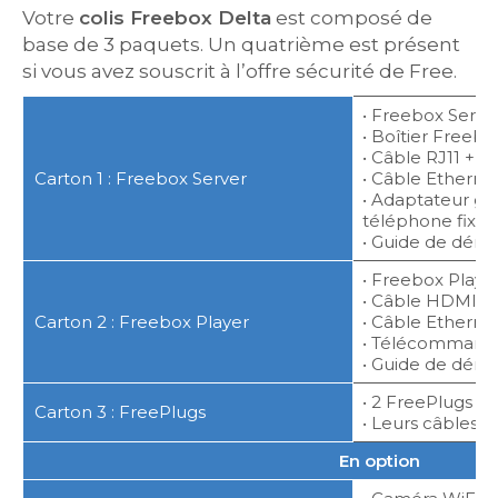
Votre
colis Freebox Delta
est composé de
base de 3 paquets. Un quatrième est présent
si vous avez souscrit à l’offre sécurité de Free.
• Freebox Serve
• Boîtier Freebo
• Câble RJ11 + s
Carton 1 : Freebox Server
• Câble Etherne
• Adaptateur g
téléphone fixe
• Guide de dém
• Freebox Playe
• Câble HDMI
Carton 2 : Freebox Player
• Câble Etherne
• Télécommande
• Guide de dém
• 2 FreePlugs (a
Carton 3 : FreePlugs
• Leurs câbles
En option