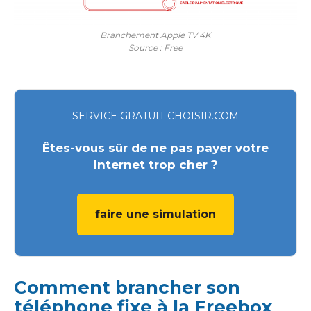
Branchement Apple TV 4K
Source : Free
SERVICE GRATUIT CHOISIR.COM
Êtes-vous sûr de ne pas payer votre
Internet trop cher ?
faire une simulation
Comment brancher son
téléphone fixe à la Freebox