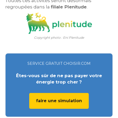
Toutes ces activités seront désormais
regroupées dans la
filiale Plenitude
.
Copyright photo : Eni Plenitude
SERVICE GRATUIT CHOISIR.COM
Êtes-vous sûr de ne pas payer votre
énergie trop cher ?
faire une simulation