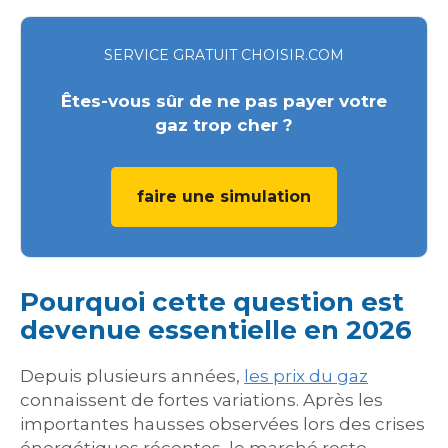
SERVICE GRATUIT CHOISIR.COM
Êtes-vous sûr de ne pas payer votre
gaz trop cher ?
faire une simulation
Pourquoi cette question est
devenue essentielle en 2026
Depuis plusieurs années,
les prix du gaz
connaissent de fortes variations. Après les
importantes hausses observées lors des crises