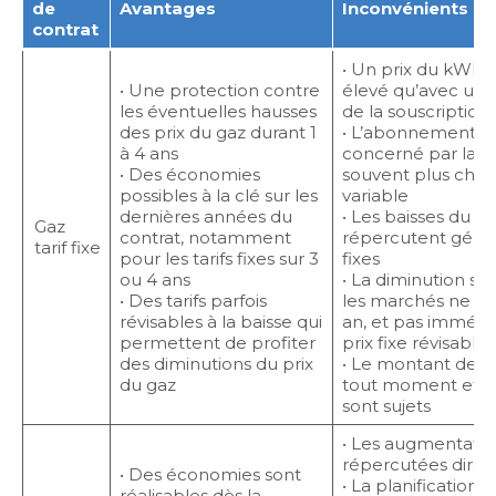
de
Avantages
Inconvénients
contrat
• Un prix du kWh 
• Une protection contre
élevé qu’avec un
les éventuelles hausses
de la souscription
des prix du gaz durant 1
• L’abonnement n
à 4 ans
concerné par la fixi
• Des économies
souvent plus cher 
possibles à la clé sur les
variable
dernières années du
• Les baisses du p
Gaz
contrat, notamment
répercutent généra
tarif fixe
pour les tarifs fixes sur 3
fixes
ou 4 ans
• La diminution sui
• Des tarifs parfois
les marchés ne s’a
révisables à la baisse qui
an, et pas immédi
permettent de profiter
prix fixe révisable 
des diminutions du prix
• Le montant des t
du gaz
tout moment et t
sont sujets
• Les augmentation
répercutées direc
• Des économies sont
• La planification
réalisables dès la