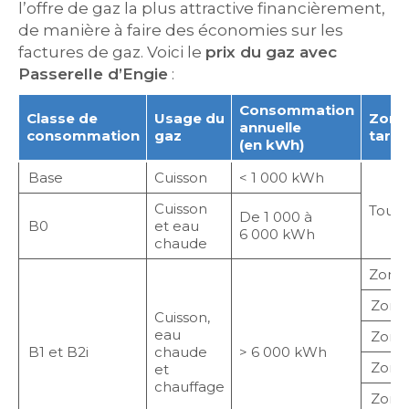
l’offre de gaz la plus attractive financièrement,
de manière à faire des économies sur les
factures de gaz. Voici le
prix du gaz avec
Passerelle d’Engie
:
Consommation
Classe de
Usage du
Zone
annuelle
consommation
gaz
tarifa
(en kWh)
Base
Cuisson
< 1 000 kWh
Cuisson
Toute
De 1 000 à
B0
et eau
6 000 kWh
chaude
Zone 
Zone
Cuisson,
eau
Zone
B1 et B2i
chaude
> 6 000 kWh
Zone
et
chauffage
Zone