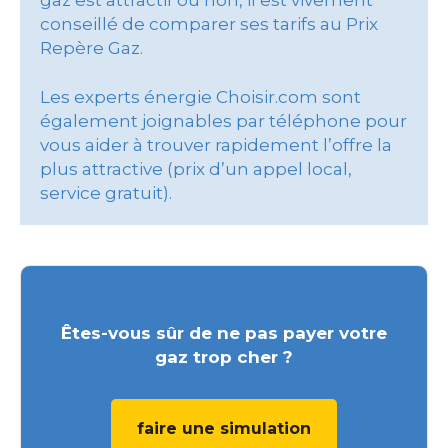
gaz est attractif ou non, il est vivement
conseillé de comparer ses tarifs au Prix
Repère Gaz.
Les experts énergie Choisir.com sont
également joignables par téléphone pour
vous aider à trouver rapidement l’offre la
plus attractive (prix d’un appel local,
service gratuit).
Êtes-vous sûr de ne pas payer votre
gaz trop cher ?
faire une simulation