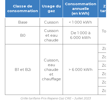
Consommation
Classe de
Usage du
Zon
annuelle
consommation
gaz
tarifa
(en kWh)
Base
Cuisson
< 1 000 kWh
Cuisson
Tout
De 1 000 à
B0
et eau
6 000 kWh
chaude
Zone
Zone
Cuisson,
eau
Zone
B1 et B2i
chaude
> 6 000 kWh
Zone
et
chauffage
Zone
Zone
Grille tarifaire Prix Repere Gaz CRE – Juillet 2023