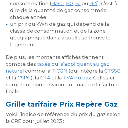
consommation (
Base
,
B0
,
B1
ou
B2i
), c’est-à-
dire de la quantité de gaz consommée
chaque année ;
un prix du kWh de gaz qui dépend de la
classe de consommation et de la zone
géographique dans laquelle se trouve le
logement.
De plus, les montants affichés tiennent
compte des
taxes qui s’appliquent au gaz
naturel
comme la
TICGN
(qui intègre la
CTSSG
et la
CSPG
), la
CTA
et la
TVA du gaz
. Celles-ci
comptent pour environ un quart de la facture
finale.
Grille tarifaire Prix Repère Gaz
Voici l’indice de référence du prix du gaz selon
la CRE pour juillet 2023 :