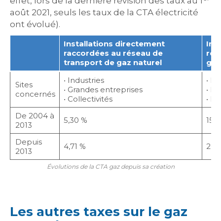
effet, lors de la dernière révision des taux au 1
août 2021, seuls les taux de la CTA électricité
ont évolué).
Installations directement
Ins
raccordées au réseau de
rés
transport de gaz naturel
gaz
• Industries
• Pa
Sites
• Grandes entreprises
• Pe
concernés
• Collectivités
• M
De 2004 à
5,30 %
15,
2013
Depuis
4,71 %
20,
2013
Évolutions de la CTA gaz depuis sa création
Les autres taxes sur le gaz