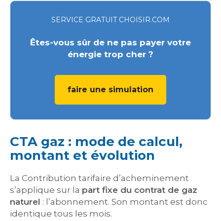
SERVICE GRATUIT CHOISIR.COM
Êtes-vous sûr de ne pas payer votre
énergie trop cher ?
faire une simulation
CTA gaz : mode de calcul,
montant et évolution
La Contribution tarifaire d’acheminement
s’applique sur la
part fixe du contrat de gaz
naturel
: l’abonnement. Son montant est donc
identique tous les mois.