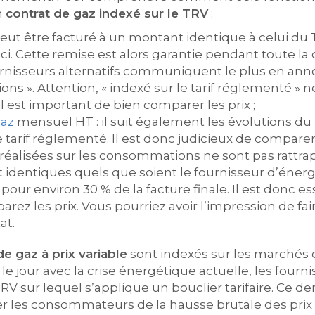
n
contrat de gaz indexé sur le TRV
:
 peut être facturé à un montant identique à celui d
-ci. Cette remise est alors garantie pendant toute la 
fournisseurs alternatifs communiquent le plus en an
ns ». Attention, « indexé sur le tarif réglementé »
il est important de bien comparer les prix ;
gaz
mensuel HT : il suit également les évolutions du 
 tarif réglementé. Il est donc judicieux de compare
réalisées sur les consommations ne sont pas rattra
nt identiques quels que soient le fournisseur d’énergi
our environ 30 % de la facture finale. Il est donc 
ez les prix. Vous pourriez avoir l’impression de fai
at.
de gaz à prix variable
sont indexés sur les marchés de
le jour avec la crise énergétique actuelle, les fourn
TRV sur lequel s’applique un bouclier tarifaire. Ce de
 les consommateurs de la hausse brutale des prix d