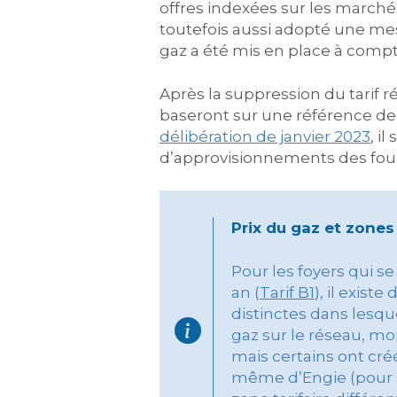
offres indexées sur les marché
toutefois aussi adopté une me
gaz a été mis en place à compt
Après la suppression du tarif 
baseront sur une référence de 
délibération de janvier 2023
, i
d’approvisionnements des fourn
Prix du gaz et zones 
Pour les foyers qui 
an (
Tarif B1
), il existe
distinctes dans lesque
gaz sur le réseau, mo
mais certains ont cré
même d’Engie (pour s