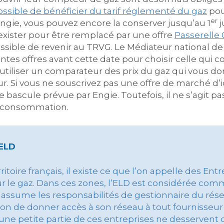
ossible de bénéficier du tarif réglementé du gaz
pou
er
Engie, vous pouvez encore la conserver jusqu’au 1
j
exister pour être remplacé par une offre
Passerelle 
sible de revenir au TRVG. Le Médiateur national de 
entes offres avant cette date pour choisir celle qui 
d’utiliser un comparateur des prix du gaz qui vous 
r. Si vous ne souscrivez pas une offre de marché d’i
 bascule prévue par Engie. Toutefois, il ne s’agit
de consommation.
 ELD
ritoire français, il existe ce que l’on appelle des Ent
ur le gaz. Dans ces zones, l’ELD est considérée com
et assume les responsabilités de gestionnaire du rése
tion de donner accès à son réseau à tout fournisseur 
ue, une petite partie de ces entreprises ne desserve