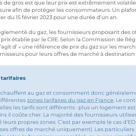
s de gros est que leur prix est extrêmement volatil
sure afin de protéger les consommateurs. Un plaf
er du 15 février 2023 pour une durée d’un an.
réglementé du gaz, les fournisseurs proposant des of
prix établie par le CRE. Selon la Commission de Rég
l s’agit d’ « une référence de prix du gaz sur les mar
isseurs pour leurs offres de marché à destination de
tarifaires
se chauffent au gaz et consomment donc généralem
 différentes
zones tarifaires du gaz en France
. Le con
lles les tarifs sont différents : plus un logement es
ins il coûte cher. La majorité des fournisseurs uti
é leurs propres zones. C’est par exemple le cas d’ED
es offres de marché uniquement). Les particuliers