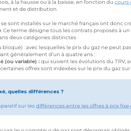
ois, à la hausse ou à la baisse, en fonction du
cours 
nt et de distribution.
i se sont installés sur le marché français ont donc c
é
. Ce terme désigne tous les contrats proposés à un
ns deux catégories distinctes :
 bloqué) : avec lesquelles le prix du gaz ne peut p
riant généralement d’un à quatre ans ;
xé
(ou variable)
:
qui suivent les évolutions du TRV, 
 certaines offres sont indexées sur le prix du gaz su
exé, quelles différences ?
aratif sur les
différences entre les offres à prix fixe 
uvrir leur compteur de gaz sont désormais obligés 