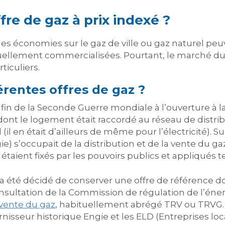
fre de gaz à prix indexé ?
des économies sur le gaz de ville ou gaz naturel peu
tuellement commercialisées. Pourtant, le marché du
ticuliers.
érentes offres de gaz ?
a fin de la Seconde Guerre mondiale à l’ouverture 
s dont le logement était raccordé au réseau de distr
l (il en était d’ailleurs de même pour l’électricité). S
ie) s’occupait de la distribution et de la vente du gaz
étaient fixés par les pouvoirs publics et appliqués t
il a été décidé de conserver une offre de référence d
ultation de la Commission de régulation de l’énergi
 vente du gaz
, habituellement abrégé TRV ou TRVG. 
isseur historique Engie et les ELD (Entreprises local