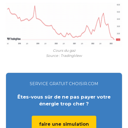
Cours du gaz
Source : TradingView
SERVICE GRATUIT CHOISIR.COM
Êtes-vous sûr de ne pas payer votre
énergie trop cher ?
faire une simulation