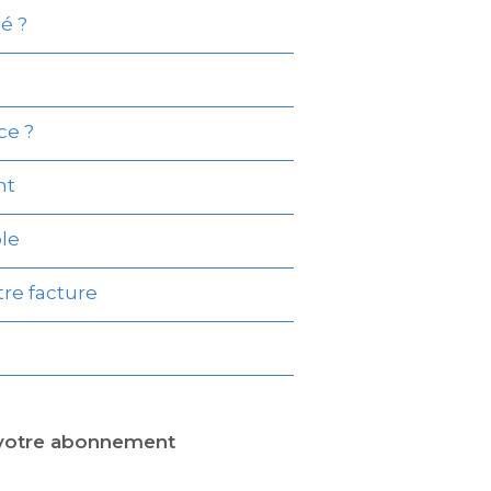
é ?
ce ?
nt
ble
tre facture
 votre abonnement