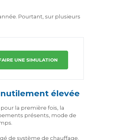
année. Pourtant, sur plusieurs
FAIRE UNE SIMULATION
inutilement élevée
our la première fois, la
uipements présents, mode de
emps.
angé de système de chauffage.