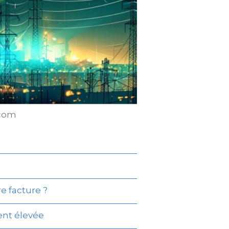
.com
e facture ?
ent élevée