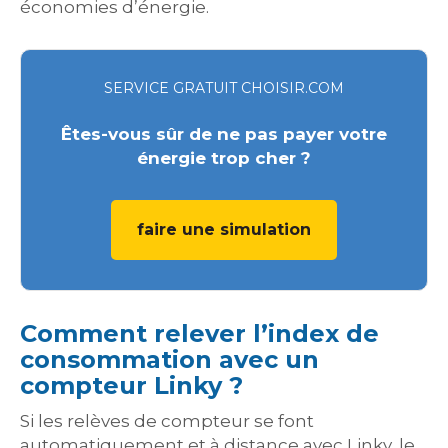
économies d’énergie.
SERVICE GRATUIT CHOISIR.COM
Êtes-vous sûr de ne pas payer votre
énergie trop cher ?
faire une simulation
Comment relever l’index de
consommation avec un
compteur Linky ?
Si les relèves de compteur se font
automatiquement et à distance avec Linky, le