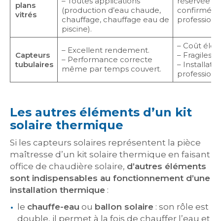
– Toutes applications
réservée au
plans
(production d’eau chaude,
confirmés 
vitrés
chauffage, chauffage eau de
professionn
piscine).
– Coût élev
– Excellent rendement.
Capteurs
– Fragiles.
– Performance correcte
tubulaires
– Installati
même par temps couvert.
professionne
Les autres éléments d’un kit
solaire thermique
Si les capteurs solaires représentent la pièce
maîtresse d’un kit solaire thermique en faisant
office de chaudière solaire,
d’autres éléments
sont indispensables au fonctionnement d’une
installation thermique
:
le
chauffe-eau
ou
ballon solaire
: son rôle est
double, il permet à la fois de chauffer l’eau et