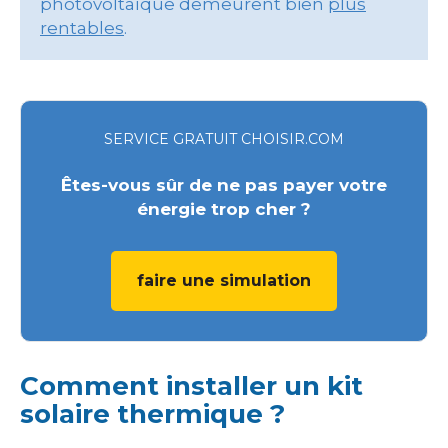
photovoltaïque demeurent bien
plus
rentables
.
SERVICE GRATUIT CHOISIR.COM
Êtes-vous sûr de ne pas payer votre
énergie trop cher ?
faire une simulation
Comment installer un kit
solaire thermique ?