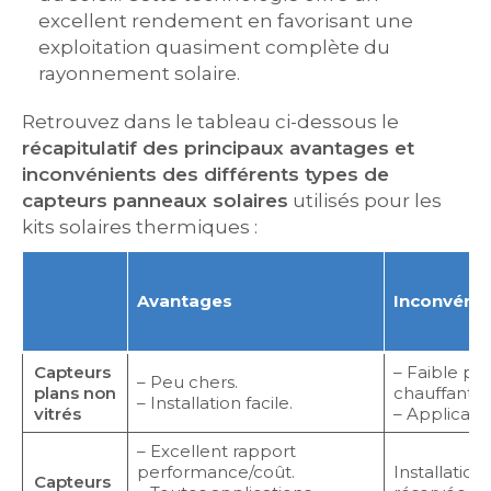
excellent rendement en favorisant une
exploitation quasiment complète du
rayonnement solaire.
Retrouvez dans le tableau ci-dessous le
récapitulatif des principaux avantages et
inconvénients des différents types de
capteurs panneaux solaires
utilisés pour les
kits solaires thermiques :
Avantages
Inconvénie
Capteurs
– Faible po
– Peu chers.
plans non
chauffant.
– Installation facile.
vitrés
– Applicatio
– Excellent rapport
performance/coût.
Installation
Capteurs