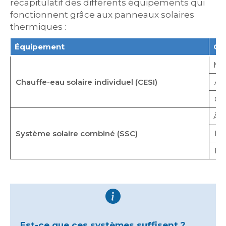
récapitulatif des différents équipements qui
fonctionnent grâce aux panneaux solaires
thermiques :
Équipement
Co
Mo
Chauffe-eau solaire individuel (CESI)
À 
Op
À h
Système solaire combiné (SSC)
Di
Mi
Est-ce que ces systèmes suffisent ?