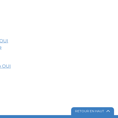
 OUI
e
e OUI
RETOUR EN HAUT