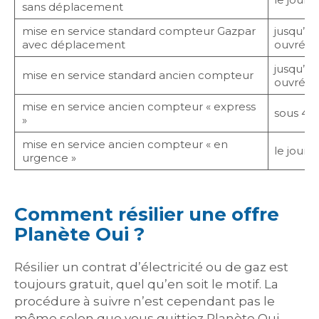
sans déplacement
mise en service standard compteur Gazpar
jusqu’à 5
avec déplacement
ouvrés
jusqu’à 5
mise en service standard ancien compteur
ouvrés
mise en service ancien compteur « express
sous 48
»
mise en service ancien compteur « en
le jour
urgence »
Comment résilier une offre
Planète Oui ?
Résilier un contrat d’électricité ou de gaz est
toujours gratuit, quel qu’en soit le motif. La
procédure à suivre n’est cependant pas le
même selon que vous quittiez Planète Oui