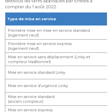
dessous les tarifs appliqués par Enedis à
compter du 1 août 2022 :
D
Type de mise en service
d
Première mise en mise en service standard
j
(logement neuf)
o
Première mise en service express
j
(logement neuf)
o
Mise en service sans déplacement (Linky et
a
compteur traditionnel)
Mise en service standard Linky
s
Mise en service d’urgence Linky
l
Mise en service standard
j
(ancien compteur)
o
Mise en service express