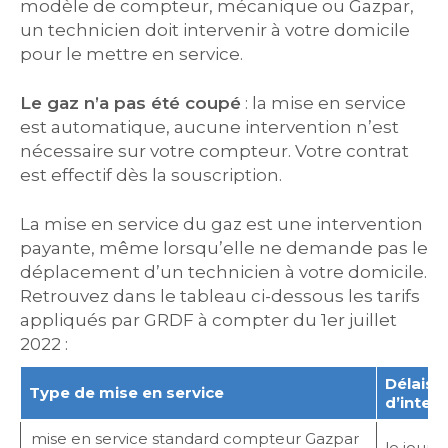
modèle de compteur, mécanique ou Gazpar,
un technicien doit intervenir à votre domicile
pour le mettre en service.
Le gaz n’a pas été coupé
: la mise en service
est automatique, aucune intervention n’est
nécessaire sur votre compteur. Votre contrat
est effectif dès la souscription.
La mise en service du gaz est une intervention
payante, même lorsqu’elle ne demande pas le
déplacement d’un technicien à votre domicile.
Retrouvez dans le tableau ci-dessous les tarifs
appliqués par GRDF à compter du 1er juillet
2022 :
Délais
Type de mise en service
d’inter
mise en service standard compteur Gazpar
le jour