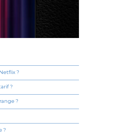
etflix ?
arif ?
Orange ?
e ?