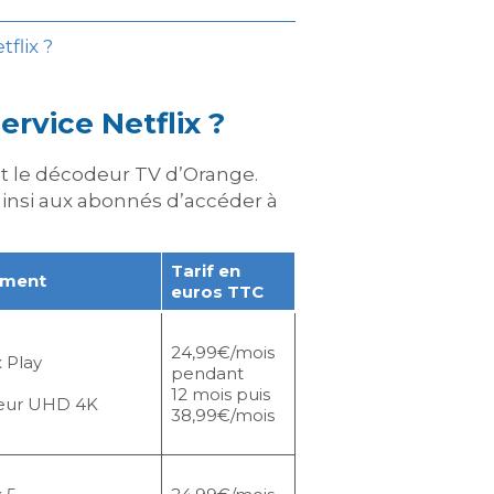
flix ?
ervice Netflix ?
nt le décodeur TV d’Orange.
insi aux abonnés d’accéder à
Tarif en
ement
euros TTC
24,99€/mois
 Play
pendant
12 mois puis
eur UHD 4K
38,99€/mois