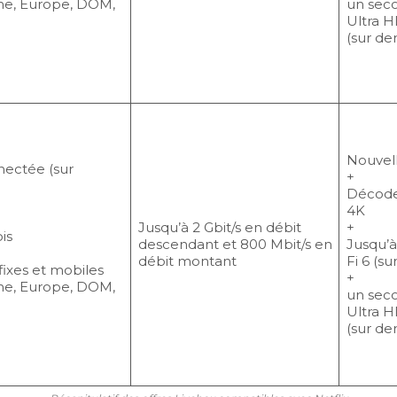
ne, Europe, DOM,
un sec
Ultra H
(sur d
Nouvell
nectée (sur
+
Décode
4K
Jusqu’à 2 Gbit/s en débit
+
is
descendant et 800 Mbit/s en
Jusqu’à
débit montant
Fi 6 (s
 fixes et mobiles
+
ne, Europe, DOM,
un sec
Ultra H
(sur d