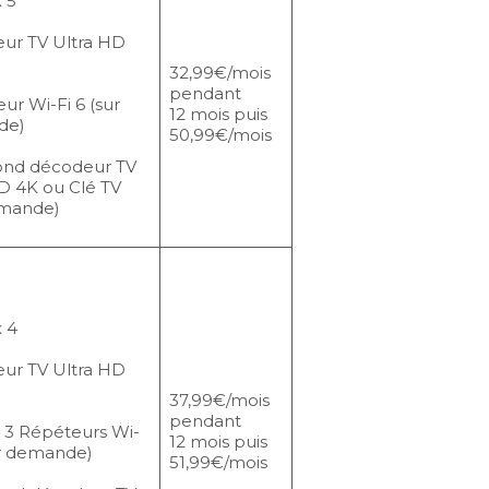
 5
ur TV Ultra HD
32,99€/mois
pendant
eur Wi-Fi 6 (sur
12 mois puis
de)
50,99€/mois
ond décodeur TV
D 4K ou Clé TV
emande)
 4
ur TV Ultra HD
37,99€/mois
pendant
 3 Répéteurs Wi-
12 mois puis
ur demande)
51,99€/mois