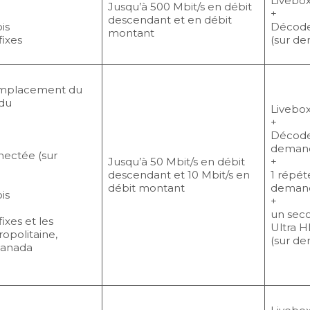
Livebox
Jusqu’à 500 Mbit/s en débit
+
descendant et en débit
is
Décode
montant
fixes
(sur d
emplacement du
 du
Livebox
+
Décode
deman
nectée (sur
Jusqu’à 50 Mbit/s en débit
+
descendant et 10 Mbit/s en
1 répét
débit montant
deman
is
+
un sec
fixes et les
Ultra H
opolitaine,
(sur d
Canada