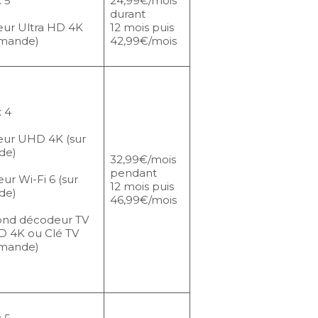
 5
24,99€/mois
durant
ur Ultra HD 4K
12 mois puis
emande)
42,99€/mois
 4
ur UHD 4K (sur
de)
32,99€/mois
pendant
eur Wi-Fi 6 (sur
12 mois puis
de)
46,99€/mois
ond décodeur TV
D 4K ou Clé TV
emande)