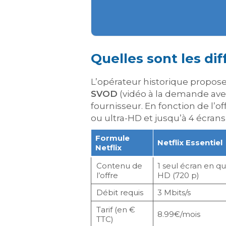
Quelles sont les dif
L’opérateur historique propose
SVOD
(vidéo à la demande avec
fournisseur. En fonction de l’o
ou ultra-HD et jusqu’à 4 écran
Formule
Netflix Essentiel
Netflix
Contenu de
1 seul écran en qu
l’offre
HD (720 p)
Débit requis
3 Mbits/s
Tarif (en €
8.99€/mois
TTC)