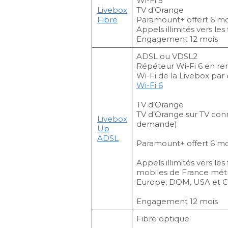
Wi-Fi 5
Livebox
TV d’Orange
Fibre
Paramount+ offert 6 mo
Appels illimités vers les 
Engagement 12 mois
ADSL ou VDSL2
Répéteur Wi-Fi 6 en r
Wi-Fi de la Livebox par
Wi-Fi 6
TV d’Orange
TV d’Orange sur TV con
Livebox
demande)
Up
ADSL
Paramount+ offert 6 mo
Appels illimités vers les 
mobiles de France métr
Europe, DOM, USA et 
Engagement 12 mois
Fibre optique