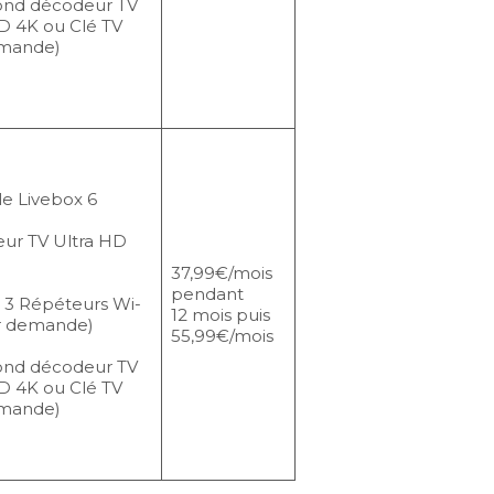
ond décodeur TV
D 4K ou Clé TV
emande)
e Livebox 6
ur TV Ultra HD
37,99€/mois
pendant
 3 Répéteurs Wi-
12 mois puis
ur demande)
55,99€/mois
ond décodeur TV
D 4K ou Clé TV
emande)