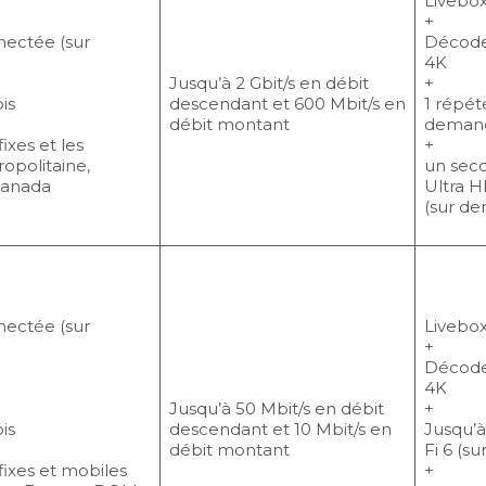
Livebox
+
nectée (sur
Décode
4K
Jusqu’à 2 Gbit/s en débit
+
is
descendant et 600 Mbit/s en
1 répét
débit montant
deman
fixes et les
+
opolitaine,
un sec
Canada
Ultra H
(sur d
nectée (sur
Livebox
+
Décode
4K
Jusqu’à 50 Mbit/s en débit
+
is
descendant et 10 Mbit/s en
Jusqu’à
débit montant
Fi 6 (s
 fixes et mobiles
+