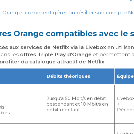
t Orange : comment gérer ou résilier son compte Net
fres Orange compatibles avec le s
cès aux services de Netflix via la Livebox
en utilisa
dans les
offres Triple Play d’Orange
et permettent a
profiter du catalogue attractif de Netflix
.
Débits théoriques
Équip
Jusqu’à 50 Mbit/s en débit
Livebox
descendant et 10 Mbit/s en
+
is
débit montant
Décod
fixes