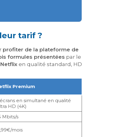
eur tarif ?
ur
profiter de la plateforme de
ois formules présentées
par le
Netflix
en qualité standard, HD
etflix Premium
écrans en simultané en qualité
ltra HD (4K)
 Mbits/s
7,99€/mois