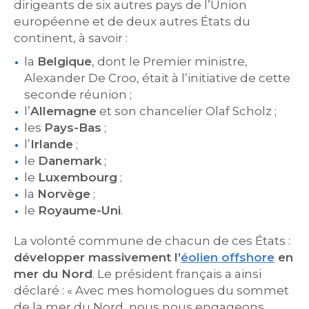
dirigeants de six autres pays de l’Union
européenne et de deux autres États du
continent, à savoir :
la
Belgique
, dont le Premier ministre,
Alexander De Croo, était à l’initiative de cette
seconde réunion ;
l’
Allemagne
et son chancelier Olaf Scholz ;
les
Pays-Bas
;
l’
Irlande
;
le
Danemark
;
le
Luxembourg
;
la
Norvège
;
le
Royaume-Uni
.
La volonté commune de chacun de ces États :
développer massivement l’
éolien offshore
en
mer du Nord
. Le président français a ainsi
déclaré : « Avec mes homologues du sommet
de la mer du Nord, nous nous engageons