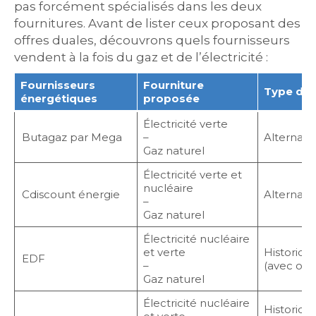
pas forcément spécialisés dans les deux
fournitures. Avant de lister ceux proposant des
offres duales, découvrons quels fournisseurs
vendent à la fois du gaz et de l’électricité :
Fournisseurs
Fourniture
Type de 
énergétiques
proposée
Électricité verte
Butagaz par Mega
–
Alternatif
Gaz naturel
Électricité verte et
nucléaire
Cdiscount énergie
Alternatif
–
Gaz naturel
Électricité nucléaire
et verte
Historique
EDF
–
(avec off
Gaz naturel
Électricité nucléaire
Historiqu