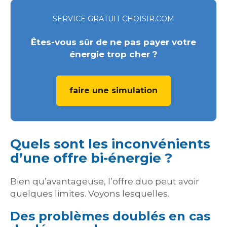
SERVICE GRATUIT CHOISIR.COM
Êtes-vous sûr de ne pas payer votre
énergie trop cher ?
faire une simulation
Quels sont les inconvénients
d’une offre bi-énergie ?
Bien qu’avantageuse, l’offre duo peut avoir
quelques limites. Voyons lesquelles.
Des problèmes doublés en cas