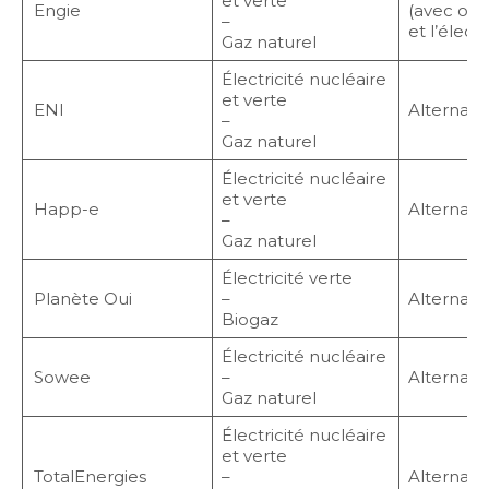
et verte
Engie
(avec off
–
et l’électr
Gaz naturel
Électricité nucléaire
et verte
ENI
Alternatif
–
Gaz naturel
Électricité nucléaire
et verte
Happ-e
Alternatif
–
Gaz naturel
Électricité verte
Planète Oui
–
Alternatif
Biogaz
Électricité nucléaire
Sowee
–
Alternatif
Gaz naturel
Électricité nucléaire
et verte
TotalEnergies
–
Alternatif