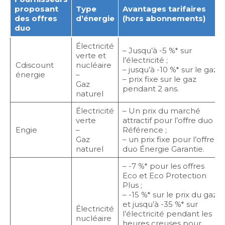
proposant
Type
Avantages tarifaires
des offres
d’énergie
(hors abonnements)
duo
Électricité
– Jusqu’à -5 %* sur
verte et
l’électricité ;
Cdiscount
nucléaire
– jusqu’à -10 %* sur le gaz ;
énergie
–
– prix fixe sur le gaz
Gaz
pendant 2 ans.
naturel
Électricité
– Un prix du marché
verte
attractif pour l’offre duo
Engie
–
Référence ;
Gaz
– un prix fixe pour l’offre
naturel
duo Énergie Garantie.
– -7 %* pour les offres
Eco et Eco Protection
Plus ;
– -15 %* sur le prix du gaz
et jusqu’à -35 %* sur
Électricité
l’électricité pendant les
nucléaire
heures creuses pour