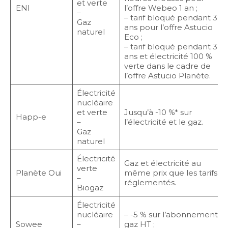
et verte
ENI
l’offre Webeo 1 an ;
–
– tarif bloqué pendant 3
Gaz
ans pour l’offre Astucio
naturel
Eco ;
– tarif bloqué pendant 3
ans et électricité 100 %
verte dans le cadre de
l’offre Astucio Planète.
Électricité
nucléaire
et verte
Jusqu’à -10 %* sur
Happ-e
–
l’électricité et le gaz.
Gaz
naturel
Électricité
Gaz et électricité au
verte
Planète Oui
même prix que les tarifs
–
réglementés.
Biogaz
Électricité
nucléaire
– -5 % sur l’abonnement
Sowee
–
gaz HT ;