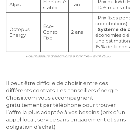
Electricité
• Prix du kWh HT f
Alpic
1 an
stable
• 10% moins cher 
• Prix fixes penda
contributions)
Éco-
Octopus
•
Système de cag
Conso
2 ans
Energy
économies d’énerg
Fixe
une estimation ini
15 % de la conso
Fournisseurs d’électricité à prix fixe – avril 2026
Il peut être difficile de choisir entre ces
différents contrats. Les conseillers énergie
Choisir.com vous accompagnent
gratuitement par téléphone pour trouver
l’offre la plus adaptée à vos besoins (prix d’un
appel local, service sans engagement et sans
obligation d’achat).