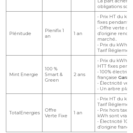
La part achemi
obligations sont
• Prix HT du kW
fixes pendant to
• Offre verte d’é
Plenifix 1
Plénitude
1 an
d’origine renouv
an
marché..
• Prix du kWh H
Tarif Réglement
• Prix du kWh 
HTT fixes penda
100 %
• 100% électricit
Mint Energie
Smart &
2 ans
française
Garant
Green
• Électricité ver
• Un arbre plan
• Prix HT du kW
Tarif Réglemen
Offre
• Prix hors tax
TotalEnergies
1 an
Verte Fixe
kWh sont vraime
• Électricité 100
d’origine françai