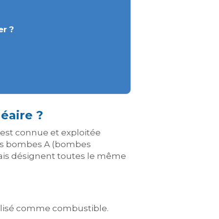
er ?
léaire ?
e est connue et exploitée
es bombes A (bombes
ais désignent toutes le même
tilisé comme combustible.