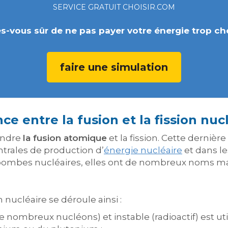
SERVICE GRATUIT CHOISIR.COM
s-vous sûr de ne pas payer votre énergie trop ch
faire une simulation
ce entre la fusion et la fission nuc
fondre
la fusion atomique
et la fission. Cette dernièr
trales de production d’
énergie nucléaire
et dans l
 bombes nucléaires, elles ont de nombreux noms m
on nucléaire se déroule ainsi :
nombreux nucléons) et instable (radioactif) est u