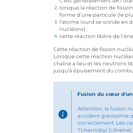
C’est généralement de l’ura
lorsque la réaction de fissi
forme d’une particule (le pl
l’atome lourd se scinde en 
nucléons) ;
cette réaction libère de l’én
Cette réaction de fission nucléa
Lorsque cette réaction nucléai
chaîne a lieu et les neutrons l
jusqu’à épuisement du combus
Fusion du cœur d’un
Attention, la fusion n
accident gravissime q
correctement. Les cas
Tchernobyl (Ukraine)