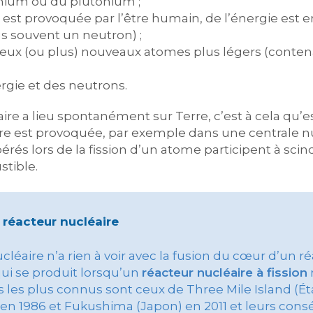
nium ou du plutonium ;
on est provoquée par l’être humain, de l’énergie est 
us souvent un neutron) ;
deux (ou plus) nouveaux atomes plus légers (cont
ergie et des neutrons.
ire a lieu spontanément sur Terre, c’est à cela qu’est
re est provoquée, par exemple dans une centrale nu
ibérés lors de la fission d’un atome participent à sci
tible.
 réacteur nucléaire
ucléaire n’a rien à voir avec la fusion du cœur d’un r
ui se produit lorsqu’un
réacteur nucléaire à fission
 les plus connus sont ceux de Three Mile Island (Éta
 en 1986 et Fukushima (Japon) en 2011 et leurs con