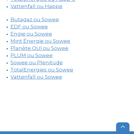
Vattenfall ou Happe
Butagaz ou Sowee
EDF ou Sowee
Engie ou Sowee
Mint Énergie ou Sowee
Planète OUI ou Sowee
PLUM ou Sowee
Sowee ou Plenitude
TotalEnergies ou Sowee
Vattenfall ou Sowee