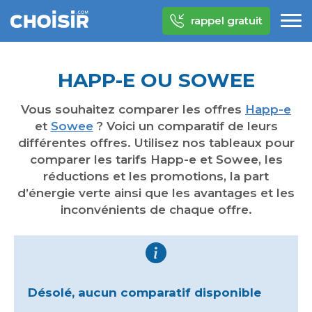
rappel gratuit
HAPP-E OU SOWEE
Vous souhaitez comparer les offres
Happ-e
et
Sowee
? Voici un comparatif de leurs
différentes offres. Utilisez nos tableaux pour
comparer les tarifs Happ-e et Sowee, les
réductions et les promotions, la part
d’énergie verte ainsi que les avantages et les
inconvénients de chaque offre.
Désolé, aucun comparatif disponible