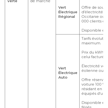
verte
de marché
Vert
Offre de souti
Électrique
d’électricité d
Régional
Occitanie ou Pa
000 clients en
Disponible en
Tarifs évolutif
maximum.
Prix du kWh HT
celui facturé 
Électricité vert
Vert
éolienne ou hy
Électrique
Auto
Offre réservée
voiture 100 % 
résidant en ma
équipés d’un 
Disponible en
fériés.