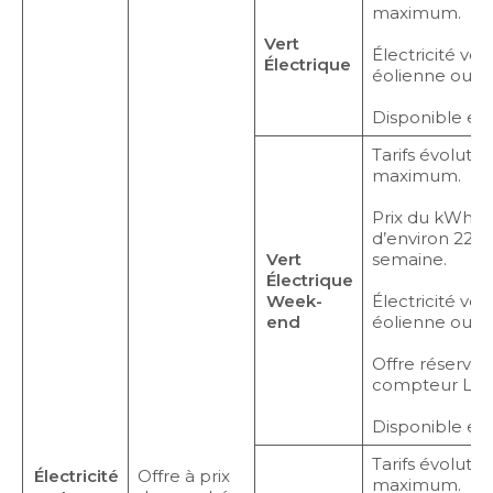
maximum.
Vert
Électricité vert
Électrique
éolienne ou hy
Disponible en
Tarifs évolutif
maximum.
Prix du kWh TT
d’environ 22 %
Vert
semaine.
Électrique
Week-
Électricité vert
end
éolienne ou hy
Offre réservée
compteur Link
Disponible en
Tarifs évolutif
Électricité
Offre à prix
maximum.