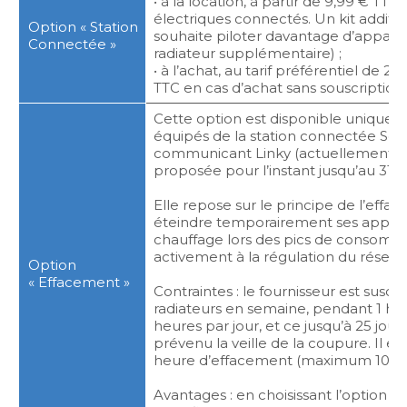
• à la location, à partir de 9,99 € TT
électriques connectés. Un kit addition
Option « Station
souhaite piloter davantage d’apparei
Connectée »
radiateur supplémentaire) ;
• à l’achat, au tarif préférentiel de 2
TTC en cas d’achat sans souscription à 
Cette option est disponible uniqueme
équipés de la station connectée So
communicant Linky (actuellement en 
proposée pour l’instant jusqu’au 31 
Elle repose sur le principe de l’effac
éteindre temporairement ses apparei
chauffage lors des pics de consommat
activement à la régulation du réseau d
Option
« Effacement »
Contraintes : le fournisseur est susc
radiateurs en semaine, pendant 1 he
heures par jour, et ce jusqu’à 25 jour
prévenu la veille de la coupure. Il es
heure d’effacement (maximum 10 fois
Avantages : en choisissant l’option « 