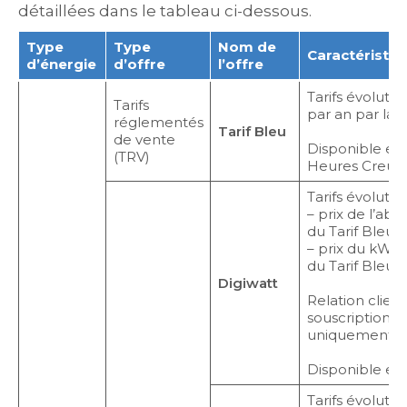
détaillées dans le tableau ci-dessous.
Type
Type
Nom de
Caractéristiq
d’énergie
d’offre
l’offre
Tarifs évolutifs
Tarifs
par an par la 
réglementés
Tarif Bleu
de vente
Disponible en
(TRV)
Heures Creuse
Tarifs évolutifs
– prix de l’ab
du Tarif Bleu ;
– prix du kWh 
du Tarif Bleu.
Digiwatt
Relation client
souscription e
uniquement en
Disponible en
Tarifs évolutif