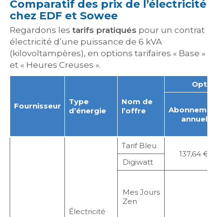
Comparatif des prix de l’électricité
chez EDF et Sowee
Regardons les
tarifs pratiqués
pour un contrat
électricité d’une puissance de 6 kVA
(kilovoltampères), en options tarifaires « Base »
et « Heures Creuses ».
Optio
Type
Nom de
Fournisseur
Abonnemen
d’énergie
l’offre
annuel
Tarif Bleu
137,64 €
Digiwatt
Mes Jours
Zen
Électricité