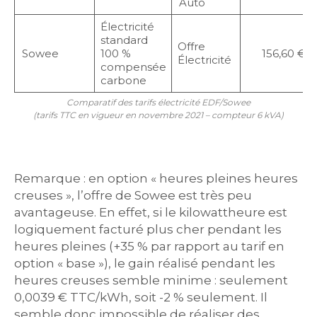
Auto
Électricité
standard
Offre
Sowee
100 %
156,60 €
Électricité
compensée
carbone
Comparatif des tarifs électricité EDF/Sowee
(tarifs TTC en vigueur en novembre 2021 – compteur 6 kVA)
Remarque : en option « heures pleines heures
creuses », l’offre de Sowee est très peu
avantageuse. En effet, si le kilowattheure est
logiquement facturé plus cher pendant les
heures pleines (+35 % par rapport au tarif en
option « base »), le gain réalisé pendant les
heures creuses semble minime : seulement
0,0039 € TTC/kWh, soit -2 % seulement. Il
semble donc impossible de réaliser des