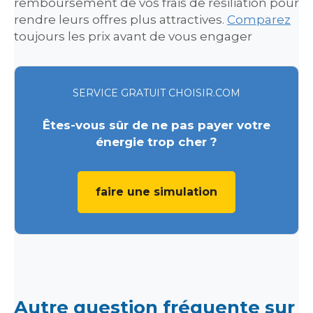
remboursement de vos frais de résiliation pour
rendre leurs offres plus attractives.
Comparez
toujours les prix avant de vous engager
SERVICE GRATUIT CHOISIR.COM
Êtes-vous sûr de ne pas payer votre
énergie trop cher ?
faire une simulation
Autre question fréquente sur