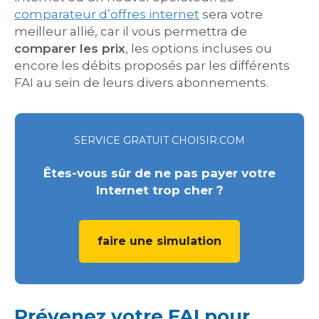
comparateur d’offres internet
sera votre
meilleur allié, car il vous permettra de
comparer les prix
, les options incluses ou
encore les débits proposés par les différents
FAI au sein de leurs divers abonnements.
SERVICE GRATUIT CHOISIR.COM
Êtes-vous sûr de ne pas payer votre
Internet trop cher ?
faire une simulation
Prévenez votre FAI pour