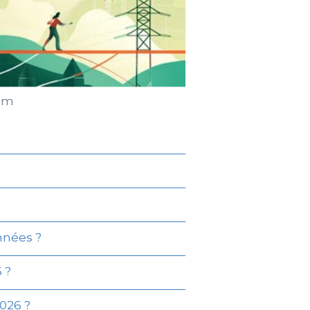
com
nnées ?
 ?
026 ?