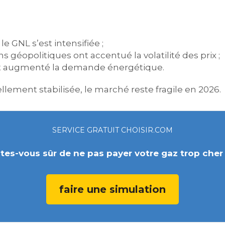
e GNL s’est intensifiée ;
 géopolitiques ont accentué la volatilité des prix ;
 ont augmenté la demande énergétique.
ellement stabilisée, le marché reste fragile en 2026.
SERVICE GRATUIT CHOISIR.COM
tes-vous sûr de ne pas payer votre gaz trop cher
faire une simulation