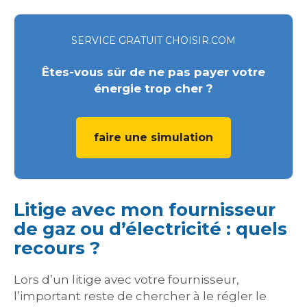
SERVICE GRATUIT CHOISIR.COM
Êtes-vous sûr de ne pas payer votre
énergie trop cher ?
faire une simulation
Litige avec mon fournisseur
de gaz ou d’électricité : quels
recours ?
Lors d’un litige avec votre fournisseur,
l’important reste de chercher à le régler le