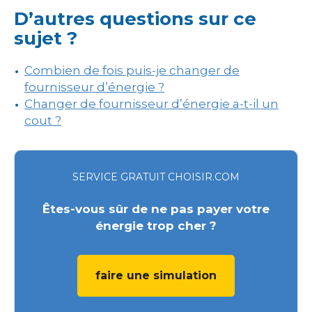
D’autres questions sur ce
sujet ?
Combien de fois puis-je changer de
fournisseur d’énergie ?
Changer de fournisseur d’énergie a-t-il un
cout ?
SERVICE GRATUIT CHOISIR.COM
Êtes-vous sûr de ne pas payer votre
énergie trop cher ?
faire une simulation