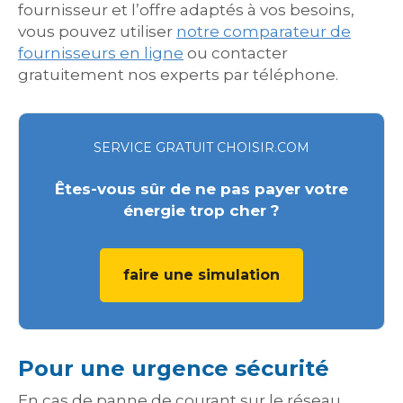
fournisseur et l’offre adaptés à vos besoins,
vous pouvez utiliser
notre comparateur de
fournisseurs en ligne
ou contacter
gratuitement nos experts par téléphone.
SERVICE GRATUIT CHOISIR.COM
Êtes-vous sûr de ne pas payer votre
énergie trop cher ?
faire une simulation
Pour une urgence sécurité
En cas de panne de courant sur le réseau,