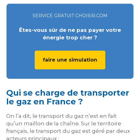
SERVICE GRATUIT CHOISIR.COM
Êtes-vous sûr de ne pas payer votre
énergie trop cher ?
faire une simulation
Qui se charge de transporter
le gaz en France ?
On l’a dit, le transport du gaz n’est en fait
qu’un maillon de la chaîne. Sur le territoire
français, le transport du gaz est géré par deux
acteurs principaux :