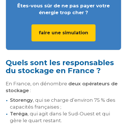
Êtes-vous sûr de ne pas payer votre
énergie trop cher ?
faire une simulation
Quels sont les responsables
du stockage en France ?
En France, on dénombre
deux opérateurs de
stockage
:
Storengy
, qui se charge d’environ 75 % des
capacités françaises ;
Teréga
, qui agit dans le Sud-Ouest et qui
gère le quart restant.