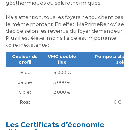
géothermiques ou solarothermiques.
Mais attention, tous les foyers ne touchent pas
le même montant. En effet, MaPrimeRénov’ se
décide selon les revenus du foyer demandeur.
Plus il est élevé, moins l’aide est importante
voire inexistante :
Couleur du
VMC double
Pompe à chale
profil
flux
solar
Bleu
4 000 €
1
Jaune
3 000 €
9
Violet
2 000 €
5
Rose
0 €
Les Certificats d’économie