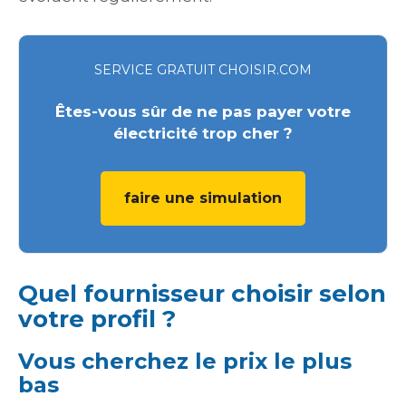
SERVICE GRATUIT CHOISIR.COM
Êtes-vous sûr de ne pas payer votre
électricité trop cher ?
faire une simulation
Quel fournisseur choisir selon
votre profil ?
Vous cherchez le prix le plus
bas