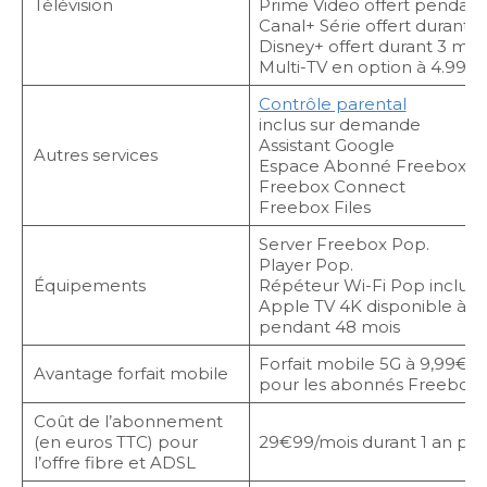
Télévision
Prime Video offert pendant
Canal+ Série offert durant 1
Disney+ offert durant 3 moi
Multi-TV en option à 4.99€
Contrôle parental
inclus sur demande
Assistant Google
Autres services
Espace Abonné Freebox
Freebox Connect
Freebox Files
Server Freebox Pop.
Player Pop.
Équipements
Répéteur Wi-Fi Pop inclus
Apple TV 4K disponible à l’
pendant 48 mois
Forfait mobile 5G à 9,99€/m
Avantage forfait mobile
pour les abonnés Freebox
Coût de l’abonnement
(en euros TTC) pour
29€99/mois durant 1 an pui
l’offre fibre et ADSL