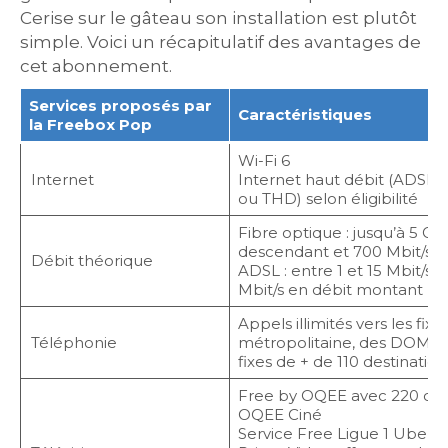
Cerise sur le gâteau son installation est plutôt
simple. Voici un récapitulatif des avantages de
cet abonnement.
Services proposés par
Caractéristiques
la Freebox Pop
Wi-Fi 6
Internet
Internet haut débit (ADSL) 
ou THD) selon éligibilité
Fibre optique : jusqu’à 5 Gb
descendant et 700 Mbit/s 
Débit théorique
ADSL : entre 1 et 15 Mbit/s 
Mbit/s en débit montant
Appels illimités vers les fix
Téléphonie
métropolitaine, des DOM, m
fixes de + de 110 destination
Free by OQEE avec 220 cha
OQEE Ciné
Service Free Ligue 1 UberE