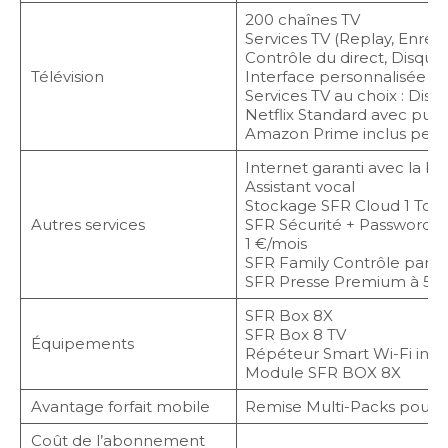
200 chaînes TV
Services TV (Replay, Enreg
Contrôle du direct, Disqu
Télévision
Interface personnalisée e
Services TV au choix : Dis
Netflix Standard avec pub
Amazon Prime inclus pend
Internet garanti avec la b
Assistant vocal
Stockage SFR Cloud 1 To
Autres services
SFR Sécurité + Password M
1 €/mois
SFR Family Contrôle paren
SFR Presse Premium à 5 €
SFR Box 8X
SFR Box 8 TV
Équipements
Répéteur Smart Wi-Fi incl
Module SFR BOX 8X
Avantage forfait mobile
Remise Multi-Packs pour le
Coût de l’abonnement