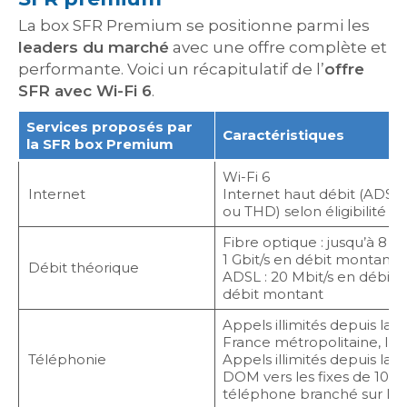
La box SFR Premium se positionne parmi les
leaders du marché
avec une offre complète et
performante. Voici un récapitulatif de l’
offre
SFR avec Wi-Fi 6
.
Services proposés par
Caractéristiques
la SFR box Premium
Wi-Fi 6
Internet
Internet haut débit (ADSL)
ou THD) selon éligibilité
Fibre optique : jusqu’à 8 
1 Gbit/s en débit montant
Débit théorique
ADSL : 20 Mbit/s en débit 
débit montant
Appels illimités depuis la 
France métropolitaine, l’E
Téléphonie
Appels illimités depuis la 
DOM vers les fixes de 100 
téléphone branché sur la 