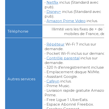
•
Netflix
inclus (Standard avec
pub).
•
Disney+
inclus (Standard avec
pub).
•
Amazon Prime Video
inclus.
Illimité vers les fixes de + de 11
Téléphonie
mobiles de France, des
•
Répéteur
Wi-Fi 7 inclus sur
demande.
• Pocket Wi-Fi inclus sur demande.
•
Contrôle parental
inclus sur
demande.
• 320 h d’enregistrement incluses.
• Emplacement disque NVMe.
• Assistant Google.
Autres services
•
Cafeyn
inclus.
• Prime Music.
• Livraison rapide gratuite Amazon
Prime.
• Free Ligue 1 UberEats.
• Espace Abonné Freebox.
• Freebox Connect.