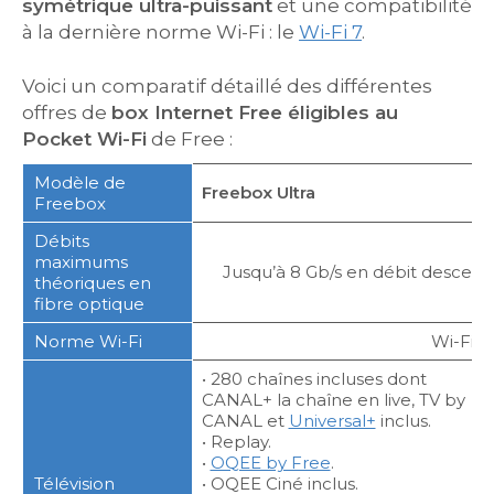
symétrique ultra-puissant
et une compatibilité
à la dernière norme Wi-Fi : le
Wi-Fi 7
.
Voici un comparatif détaillé des différentes
offres de
box Internet Free éligibles au
Pocket Wi-Fi
de Free :
Modèle de
Freebox Ultra
Freebox
Débits
maximums
Jusqu’à 8 Gb/s en débit descen
théoriques en
fibre optique
Norme Wi-Fi
Wi-Fi 7
• 280 chaînes incluses dont
CANAL+ la chaîne en live, TV by
CANAL et
Universal+
inclus.
• Replay.
•
OQEE by Free
.
Télévision
• OQEE Ciné inclus.