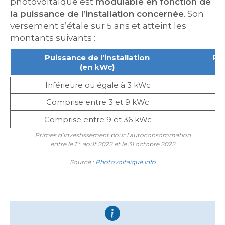
photovoltaïque est
modulable en fonction de
la puissance de l’installation concernée
. Son
versement s’étale sur 5 ans et atteint les
montants suivants :
Puissance de l’installation
Pri
(en kWc)
Inférieure ou égale à 3 kWc
Comprise entre 3 et 9 kWc
Comprise entre 9 et 36 kWc
Primes d’investissement pour l’autoconsommation
er
entre le 1
août 2022 et le 31 octobre 2022
Source :
Photovoltaique.info