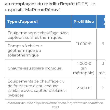
au remplaçant du crédit d’impôt
(CITE) : le
dispositif
MaPrimeRénov’
.
Pro
Type d’appareil
Profil Bleu
Ja
Équipements de chauffage avec
capteurs solaires thermiques
11 000 €
9 0
Pompes à chaleur
géothermique ou
solarothermique
4 000 €
3 0
Chauffe-eau solaire individuel
(en
(
métropole)
métro
Équipements de chauffage ou
de fourniture d’eau chaude
2 500 €
2 0
sanitaire avec capteurs solaires
hybrides
Montant de l’aide MaprimeRénov’ selon le système de chauffe en
2023