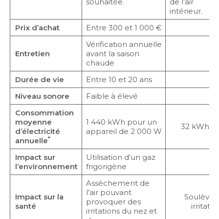
souhaitée.
de l’air
intérieur.
Prix d’achat
Entre 300 et 1 000 €
E
Vérification annuelle
Entretien
avant la saison
chaude
Durée de vie
Entre 10 et 20 ans
Niveau sonore
Faible à élevé
Consommation
moyenne
1 440 kWh pour un
32 kWh po
d’électricité
appareil de 2 000 W
*
annuelle
Impact sur
Utilisation d’un gaz
l’environnement
frigorigène
Assèchement de
l’air pouvant
Impact sur la
Soulèvem
provoquer des
santé
irritat
irritations du nez et