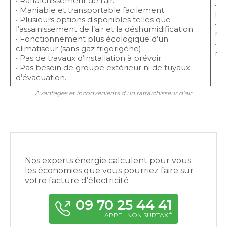
• Rafraîchissement de l’air.
• B
• Maniable et transportable facilement.
lim
• Plusieurs options disponibles telles que
• 
l’assainissement de l’air et la déshumidification.
rég
• Fonctionnement plus écologique d’un
• 
climatiseur (sans gaz frigorigène).
rés
• Pas de travaux d’installation à prévoir.
• Pas besoin de groupe extérieur ni de tuyaux
d’évacuation.
Avantages et inconvénients d’un rafraîchisseur d’air
Nos experts énergie calculent pour vous
les économies que vous pourriez faire sur
votre facture d’électricité
09 70 25 44 41
APPEL NON SURTAXÉ