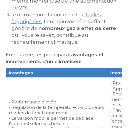
même monter jusqu’à une augmentation
de 2 °C ;
le dernier point concerne les
fluides
frigorigènes
. Leur pouvoir réchauffant
génère de
nombreux gaz à effet de serre
qui, vous le savez, contribue au
réchauffement climatique.
En résumé, les principaux
avantages et
inconvénients d’un climatiseur
:
Avantages
Inconvé
• Prix d’
• Appare
• Entreti
même 
• Performance élevée.
les deux
• Régulation de la température
via
plusieurs
• Travau
modes de fonctionnement.
configu
• La version mobile permet de déplacer
(encast
l’appareil selon ses besoins.
réseau d