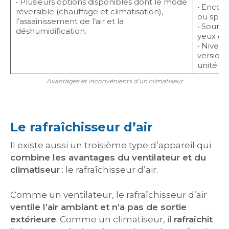
• Plusieurs options disponibles dont le mode
• Encom
réversible (chauffage et climatisation),
ou split.
l’assainissement de l’air et la
• Source
déshumidification.
yeux ou 
• Nivea
version
unité ex
Avantages et inconvénients d’un climatiseur
Le rafraîchisseur d’air
Il existe aussi un troisième type d’appareil qui
combine les avantages du ventilateur et du
climatiseur
: le rafraîchisseur d’air.
Comme un ventilateur, le rafraîchisseur d’air
ventile l’air ambiant et n’a pas de sortie
extérieure
. Comme un climatiseur, il
rafraîchit