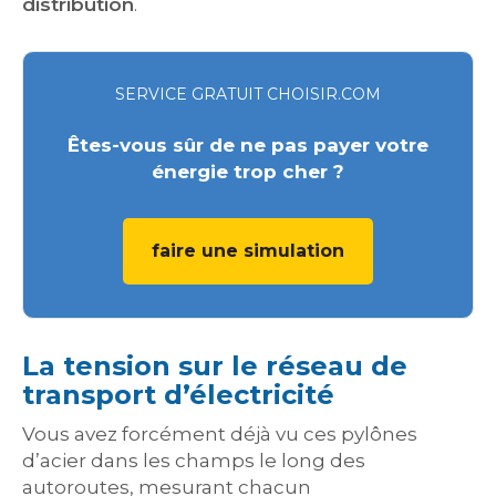
distribution
.
SERVICE GRATUIT CHOISIR.COM
Êtes-vous sûr de ne pas payer votre
énergie trop cher ?
faire une simulation
La tension sur le réseau de
transport d’électricité
Vous avez forcément déjà vu ces pylônes
d’acier dans les champs le long des
autoroutes, mesurant chacun