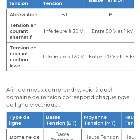
Basse Tension
tension
Tension
Abréviation
TBT
BT
Tension en
courant
Inférieure à 50 V
Entre 50 V et 1 kV
alternatif
Tension en
courant
Inférieure à 120 V
Entre 120 V et 1,5 kV
continu
lisse
Afin de mieux comprendre, voici à quel
domaine de tension correspond chaque type
de ligne électrique :
Type de
Basse
Moyenne
Haute
ligne
Tension (BT)
Tension (MT)
Tensio
Basse
Domaine de
Haute Tension
Haute