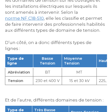
les domaines de tension sur les ouvrages et
les installations électriques sur lesquels ils
sont amenés à intervenir. Selon la
norme NF C18-510
, elle les classifie et permet
de faire intervenir des professionnels habilités
aux différents types de domaine de tension.
D’un côté, on a donc différents types de
lignes :
Type de
Basse
Moyenne
Haute 
ligne
Tension
Tension
Abréviation
BT
MT
Tension
230 et 400 V
15 et 30 kV
225, 90
Et de l’autre, différents domaines de tension :
Type de
Très Basse