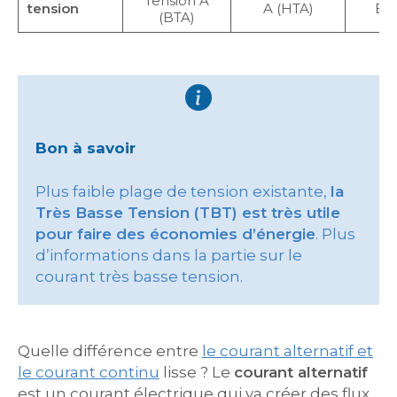
Tension A
tension
A (HTA)
B 
(BTA)
Bon à savoir
Plus faible plage de tension existante,
la
Très Basse Tension (TBT) est très utile
pour faire des économies d’énergie
. Plus
d’informations dans la partie sur le
courant très basse tension.
Quelle différence entre
le courant alternatif et
le courant continu
lisse ? Le
courant alternatif
est un courant électrique qui va créer des flux