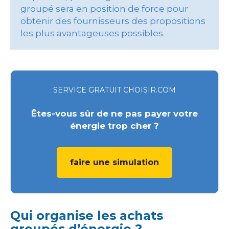
groupé sera en position de force pour
obtenir des fournisseurs des propositions
les plus avantageuses possibles.
SERVICE GRATUIT CHOISIR.COM
Êtes-vous sûr de ne pas payer votre
énergie trop cher ?
faire une simulation
Qui organise les achats
groupés d’énergie ?