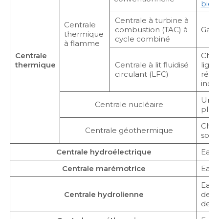
biom
Centrale à turbine à
Centrale
combustion (TAC) à
Gaz o
thermique
cycle combiné
à flamme
Centrale
Char
thermique
Centrale à lit fluidisé
ligni
circulant (LFC)
rési
indus
Uran
Centrale nucléaire
plut
Chal
Centrale géothermique
sols
Centrale hydroélectrique
Eau (
Centrale marémotrice
Eau 
Eau 
Centrale hydrolienne
de l
des f