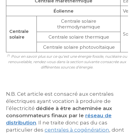
Centrale maréthermique
Eau 
Éolienne
Vent
Centrale solaire
thermodynamique
Centrale
Solei
solaire
Centrale solaire thermique
Centrale solaire photovoltaïque
(*)
Pour en savoir plus sur ce qu’est une énergie fossile, nucléaire ou
renouvelable, rendez-vous dans la section suivante consacrée aux
différentes sources d’énergie.
N.B. Cet article est consacré aux centrales
électriques ayant vocation à produire de
l’électricité
dédiée à être acheminée aux
consommateurs finaux par le
réseau de
distribution
. Il ne traite donc pas du cas
particulier des
centrales à cogénération
, dont