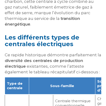
charbon, cette centrale à cycle combiné au
gaz naturel, faiblement émettrice de gaz à
effet de serre, marque l’évolution du parc
thermique au service de la
transition
énergétique
.
Les différents types de
centrales électriques
Ce rapide historique démontre parfaitement la
diversité des centrales de production
électrique
existantes, comme l’atteste
également le tableau récapitulatif ci-dessous :
Sou
Type de
Sous-famille
prim
centrale
d’én
Charb
Centrale thermique
gaz 
conventionnelle