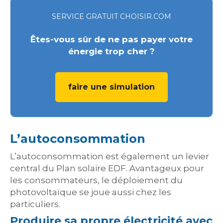
SERVICE GRATUIT CHOISIR.COM
Êtes-vous sûr de ne pas payer votre
énergie trop cher ?
faire une simulation
L’autoconsommation
L’autoconsommation est également un levier
central du Plan solaire EDF. Avantageux pour
les consommateurs, le déploiement du
photovoltaïque se joue aussi chez les
particuliers.
Produire sa propre électricité avec