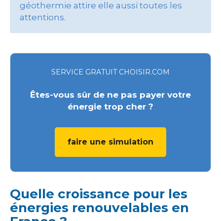
géothermie attire elle aussi toutes les
attentions.
SERVICE GRATUIT CHOISIR.COM
Êtes-vous sûr de ne pas payer votre
énergie trop cher ?
faire une simulation
Quelle croissance pour les
énergies renouvelables en