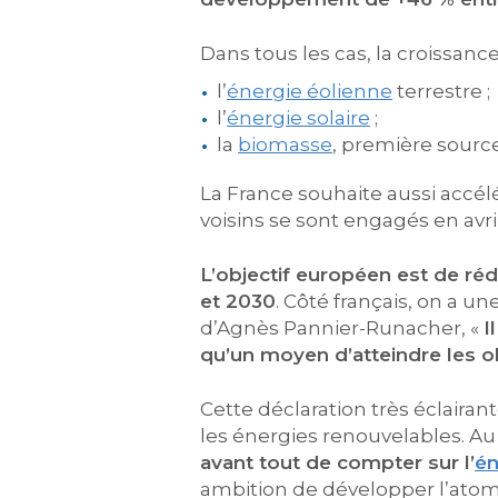
Dans tous les cas, la croissance
l’
énergie éolienne
terrestre ;
l’
énergie solaire
;
la
biomasse
, première sourc
La France souhaite aussi accél
voisins se sont engagés en avri
L’objectif européen est de réd
et 2030
. Côté français, on a u
d’Agnès Pannier-Runacher, «
I
qu’un moyen d’atteindre les o
Cette déclaration très éclairan
les énergies renouvelables. Au
avant tout de compter sur l’
én
ambition de développer l’atome 