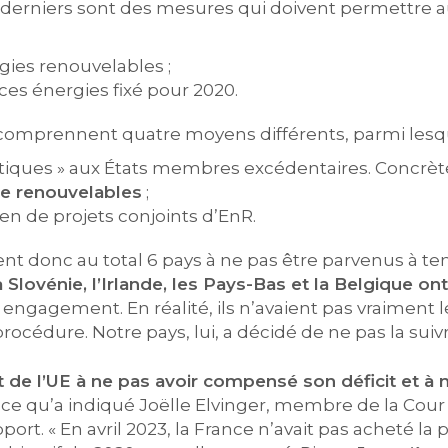
s derniers sont des mesures qui doivent permettre a
gies renouvelables ;
ces énergies fixé pour 2020.
 comprennent quatre moyens différents, parmi lesqu
stiques » aux États membres excédentaires. Concrète
de renouvelables
;
en de projets conjoints d’EnR.
ient donc au total 6 pays à ne pas être parvenus à teni
 Slovénie, l’Irlande, les Pays-Bas et la Belgique o
engagement. En réalité, ils n’avaient pas vraiment l
océdure. Notre pays, lui, a décidé de ne pas la suivr
t de l’UE à ne pas avoir compensé son déficit et à 
st ce qu’a indiqué Joëlle Elvinger, membre de la C
port. « En avril 2023, la France n’avait pas acheté la