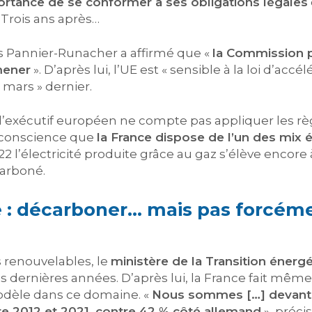
rtance de se conformer à ses obligations légales
 Trois ans après…
ès Pannier-Runacher a affirmé que «
la Commission p
mener
». D’après lui, l’UE est « sensible à la loi d’acc
mars » dernier.
l’exécutif européen ne compte pas appliquer les règ
it conscience que
la France dispose de l’un des mix 
022 l’électricité produite grâce au gaz s’élève encore 
carboné.
se : décarboner… mais pas forcéme
 renouvelables, le
ministère de la Transition énerg
ces dernières années. D’après lui, la France fait mêm
odèle dans ce domaine. «
Nous sommes […] devant 
 2012 et 2021, contre 42 % côté allemand
», préci