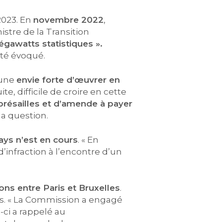
2023. En
novembre 2022
,
stre de la Transition
gawatts statistiques ».
été évoqué.
 une
envie forte d’œuvrer en
e, difficile de croire en cette
eprésailles et d’amende à payer
la question.
ays n’est en cours
. « En
’infraction à l’encontre d’un
ons entre Paris et Bruxelles
.
rès. « La Commission a engagé
-ci a rappelé au