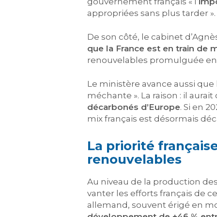
gouvernement français « l’
impo
appropriées sans plus tarder ».
De son côté, le cabinet d’Agn
que la France est en train de 
renouvelables promulguée en 
Le ministère avance aussi que 
méchante ». La raison : il aura
décarbonés d’Europe
. Si en 2
mix français est désormais dé
La priorité françai
renouvelables
Au niveau de la production des
vanter les efforts français de 
allemand, souvent érigé en m
développement de +46 % entre