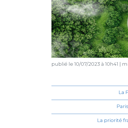
publié le
10/07/2023 à 10h41
|
mi
La 
Pari
La priorité 