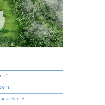
es ?
tions
renouvelables