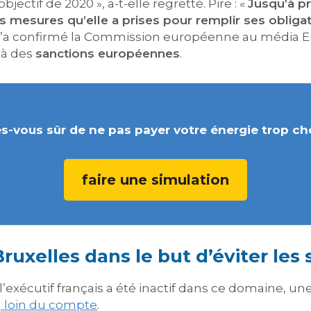
ectif de 2020 », a-t-elle regretté. Pire : «
Jusqu’à pr
 mesures qu’elle a prises pour remplir ses obligat
u’a confirmé la Commission européenne au média Eurac
 à des
sanctions européennes
.
s-vous sûr de ne pas payer votre énergie trop ch
faire une simulation
ruxelles dans le but d’éviter les
l’exécutif français a été inactif dans ce domaine, un
) loin du compte
.