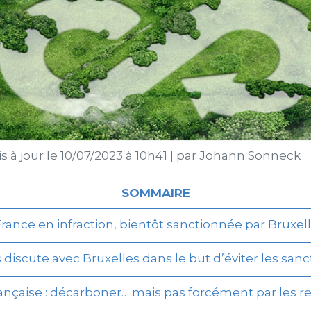
s à jour le
10/07/2023 à 10h41
|
par
Johann Sonneck
SOMMAIRE
France en infraction, bientôt sanctionnée par Bruxell
s discute avec Bruxelles dans le but d’éviter les sanc
française : décarboner… mais pas forcément par les 