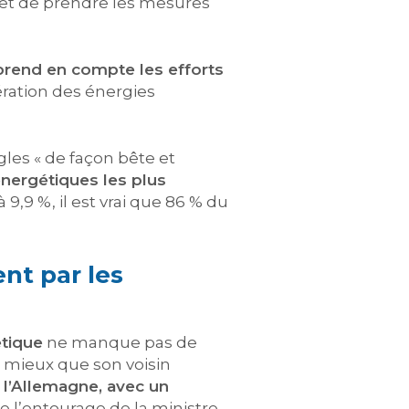
et de prendre les mesures
rend en compte les efforts
élération des énergies
les « de façon bête et
énergétiques les plus
à 9,9 %, il est vrai que 86 % du
nt par les
étique
ne manque pas de
e mieux que son voisin
l’Allemagne, avec un
se l’entourage de la ministre.