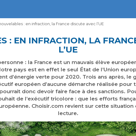
ouvelables : en infraction, la France discute avec l’UE
 : EN INFRACTION, LA FRANC
L’UE
 personne : la France est un mauvais élève europé
otre pays est en effet le seul État de l’Union euro
nt d’énergie verte pour 2020. Trois ans après, le 
’exécutif européen d’aucune démarche réalisée pour 
 pourrait donc devoir faire face à des sanctions. Pou
hait de l’exécutif tricolore : que les efforts frança
opéenne. Choisir.com revient sur cette situation et
lecture.