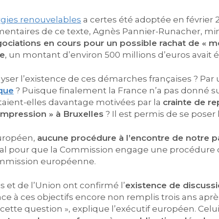
ergies renouvelables
a certes été adoptée en février 
entaires de ce texte, Agnès Pannier-Runacher, mini
ociations en cours pour un possible rachat de « mé
de
, un montant d’environ 500 millions d’euros avait 
er l’existence de ces démarches françaises ? Par
ique
? Puisque finalement la France n’a pas donné suit
taient-elles davantage motivées par la
crainte de r
 impression » à Bruxelles
? Il est permis de se poser 
européen,
aucune procédure à l’encontre de notre p
 légal pour que la Commission engage une procédure d
ommission européenne.
is et de l’Union ont confirmé l’
existence de discussi
face à ces objectifs encore non remplis trois ans ap
cette question », explique l’exécutif européen. Celui