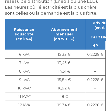
réseau de distribution (Enedis ou une ELD).
Les heures où l’électricité est la plus chère
sont celles où la demande est la plus forte.
Prix du 
(en € TT
Puissance
Abonnement
souscrite
mensuel
Tarif Bleu
(en kVA)
(en € TTC)
HP
6 kVA
12,35 €
0,2228 €
0
7 kVA
13,43 €
–
8 kVA
14,51 €
–
9 kVA
15,84 €
0,2228 €
0
10 kVA*
16,92 €
–
11 kVA*
18 €
–
12 kVA
19,34 €
0,2228 €
0