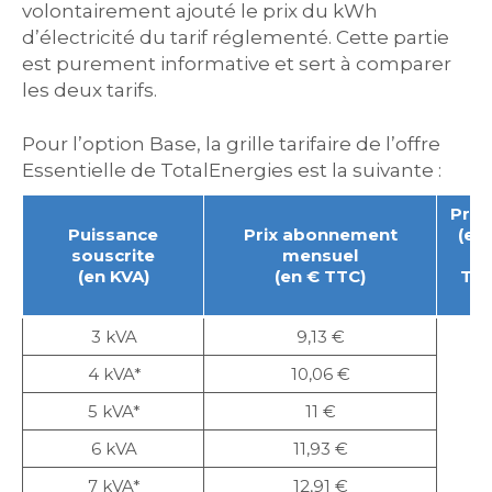
volontairement ajouté le prix du kWh
d’électricité du tarif réglementé. Cette partie
est purement informative et sert à comparer
les deux tarifs.
Pour l’option Base, la grille tarifaire de l’offre
Essentielle de TotalEnergies est la suivante :
Prix
Puissance
Prix abonnement
(en
souscrite
mensuel
(en KVA)
(en € TTC)
Tar
3 kVA
9,13 €
4 kVA*
10,06 €
5 kVA*
11 €
6 kVA
11,93 €
7 kVA*
12,91 €