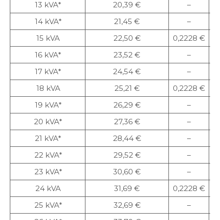
13 kVA*
20,39 €
–
14 kVA*
21,45 €
–
15 kVA
22,50 €
0,2228 €
0
16 kVA*
23,52 €
–
17 kVA*
24,54 €
–
18 kVA
25,21 €
0,2228 €
0
19 kVA*
26,29 €
–
20 kVA*
27,36 €
–
21 kVA*
28,44 €
–
22 kVA*
29,52 €
–
23 kVA*
30,60 €
–
24 kVA
31,69 €
0,2228 €
0
25 kVA*
32,69 €
–