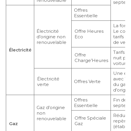
renouvelable
septemb
Offres
Essentielle
La form
Électricité
Offre Heures
Le cons
d’origine non
Eco
tarifs s
renouvelable
de vente
Électricité
Tarifs a
Offre
nuit pou
Charge’Heures
voitures
Une élec
Électricité
avec 10 
Offres Verte
verte
du gaz 
d’origine
Offres
Fin de 
Essentielle
septemb
Gaz d’origine
non
Réductio
Offre Spéciale
renouvelable
repère 
Gaz
Gaz
(établi 