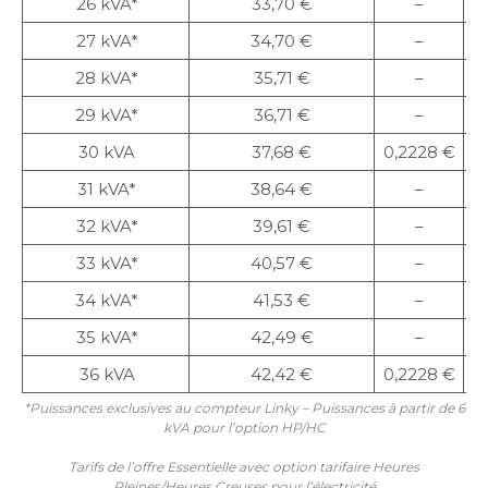
26 kVA*
33,70 €
–
27 kVA*
34,70 €
–
28 kVA*
35,71 €
–
29 kVA*
36,71 €
–
30 kVA
37,68 €
0,2228 €
0
31 kVA*
38,64 €
–
32 kVA*
39,61 €
–
33 kVA*
40,57 €
–
34 kVA*
41,53 €
–
35 kVA*
42,49 €
–
36 kVA
42,42 €
0,2228 €
0
*Puissances exclusives au compteur Linky – Puissances à partir de 6
kVA pour l’option HP/HC
Tarifs de l’offre Essentielle avec option tarifaire Heures
Pleines/Heures Creuses pour l’électricité