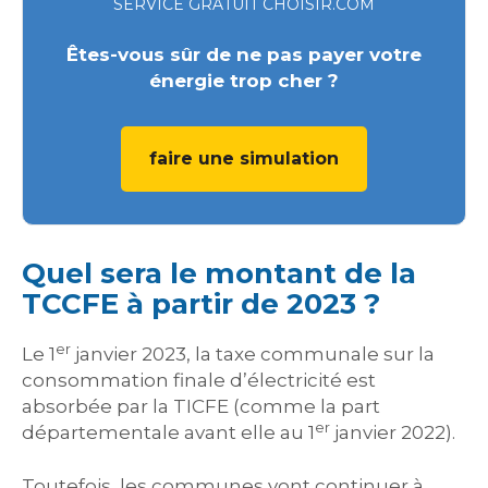
SERVICE GRATUIT CHOISIR.COM
Êtes-vous sûr de ne pas payer votre
énergie trop cher ?
faire une simulation
Quel sera le montant de la
TCCFE à partir de 2023 ?
er
Le 1
janvier 2023, la taxe communale sur la
consommation finale d’électricité est
absorbée par la TICFE (comme la part
er
départementale avant elle au 1
janvier 2022).
Toutefois, les communes vont continuer à