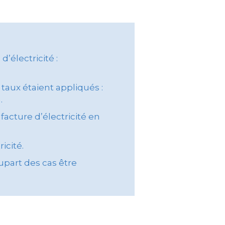
’électricité :
 taux étaient appliqués :
.
facture d’électricité en
icité.
lupart des cas être