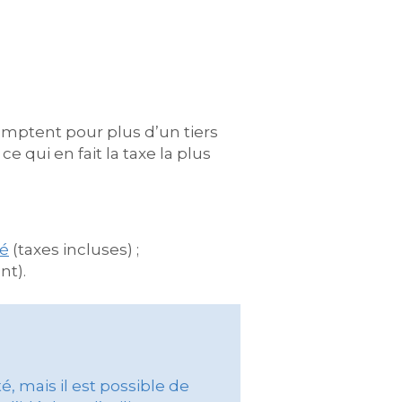
comptent pour plus d’un tiers
, ce qui en fait la taxe la plus
té
(taxes incluses) ;
nt).
, mais il est possible de