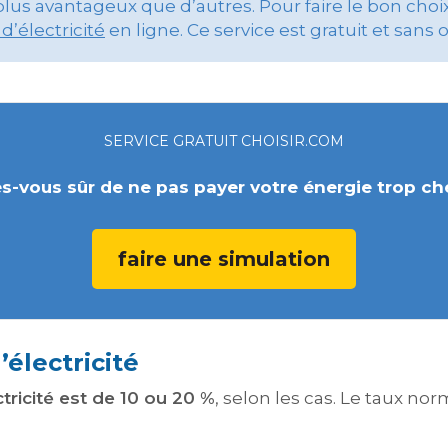
lus avantageux que d’autres. Pour faire le bon choix, 
d’électricité
en ligne. Ce service est gratuit et sans 
SERVICE GRATUIT CHOISIR.COM
s-vous sûr de ne pas payer votre énergie trop ch
faire une simulation
’électricité
tricité est de 10 ou 20 %
, selon les cas. Le taux nor